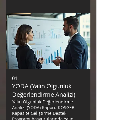
01.
YODA (Yalın Olgunluk
Değerlendirme Analizi)
Yalın Olgunluk Değerlendirme
Analizi (YODA) Raporu KOSGEB
Kapasite Geliştirme Destek
Programı başvurularında Yalın
Olgunluk Değerlendirme Analizi
(YODA) yapılmış olmasını zorunlu